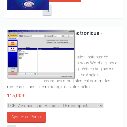
Le Goursau Electronique -
Aéronautique
Il permet la consultation instantanée
directe et l'utilisation sous Word de près de
100.000 traductions
précises
Anglais
=>
Français
et
Français
=>
Anglais
,
reconnues mondialement comme les
meilleures dans la terminologie de votre métier.
115,00 €