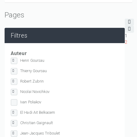
Pages
Filtres
1
2
Auteur
Henri Goursau
Thierry Goursau
Robert Zubrin
Nicolaï Novichkov
Ivan Poliakov
El Hadi Ait Belkacem
Christian Gaignault
Jean-Jacques Triboulet