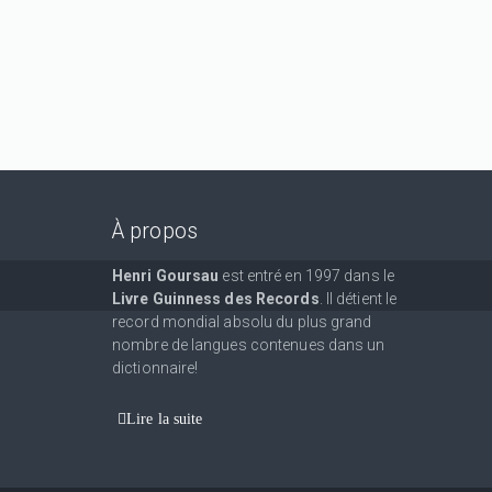
À propos
Henri Goursau
est entré en 1997 dans le
Livre Guinness des Records
. Il détient le
record mondial absolu du plus grand
nombre de langues contenues dans un
dictionnaire!
Lire la suite