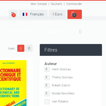
Mon Compte
Souhaits
Commander
Français
€
Euro
0
0
DICOVID-19
CELEBRITES
Vues:
Filtres
Auteur
Henri Goursau
Thierry Goursau
Robert Zubrin
Nicolaï Novichkov
Ivan Poliakov