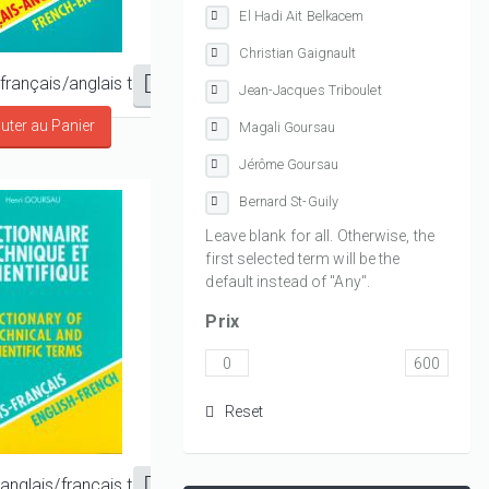
El Hadi Ait Belkacem
Christian Gaignault
Dictionnaire français/anglais technique et scientifique
Jean-Jacques Triboulet
Magali Goursau
Jérôme Goursau
Bernard St-Guily
Leave blank for all. Otherwise, the
first selected term will be the
default instead of "Any".
Prix
Dictionnaire anglais/français technique et scientifique