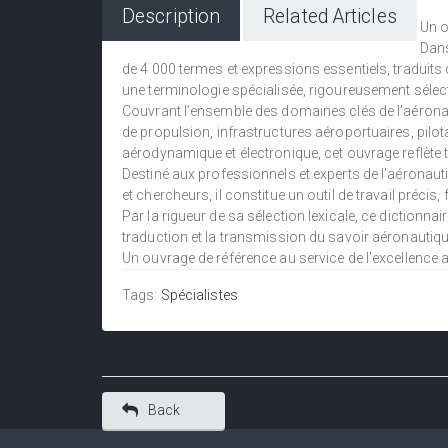
Description
Related Articles
Un o
Dans
de 4 000 termes et expressions essentiels, traduits du
une terminologie spécialisée, rigoureusement sélec
Couvrant l’ensemble des domaines clés de l’aéronaut
de propulsion, infrastructures aéroportuaires, pilot
aérodynamique et électronique, cet ouvrage reflète t
Destiné aux professionnels et experts de l’aéronauti
et chercheurs, il constitue un outil de travail préci
Par la rigueur de sa sélection lexicale, ce diction
traduction et la transmission du savoir aéronautiqu
Un ouvrage de référence au service de l’excellence 
Tags:
Spécialistes
Back