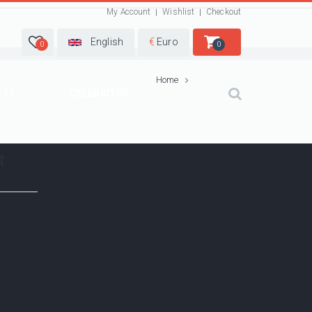
My Account
Wishlist
Checkout
English
€
Euro
0
0
Home
-19
CELEBRITES
t