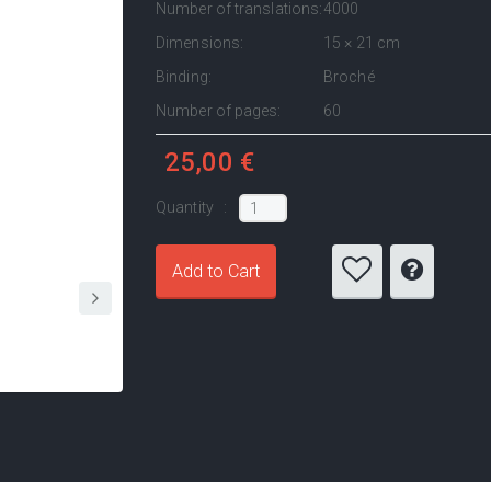
Number of translations:
4000
Dimensions:
15 × 21 cm
Binding:
Broché
Number of pages:
60
25,00 €
Quantity :