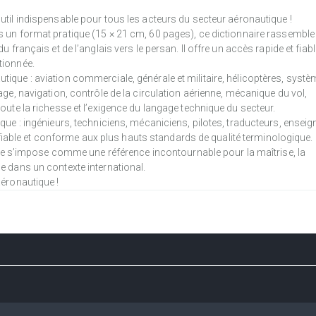
util indispensable pour tous les acteurs du secteur aéronautique !
 un format pratique (15 × 21 cm, 60 pages), ce dictionnaire rassemble
 français et de l’anglais vers le persan. Il offre un accès rapide et fiabl
tionnée.
ique : aviation commerciale, générale et militaire, hélicoptères, syst
age, navigation, contrôle de la circulation aérienne, mécanique du vol,
oute la richesse et l’exigence du langage technique du secteur.
que : ingénieurs, techniciens, mécaniciens, pilotes, traducteurs, ensei
s, fiable et conforme aux plus hauts standards de qualité terminologique.
naire s’impose comme une référence incontournable pour la maîtrise, la
e dans un contexte international.
aéronautique !