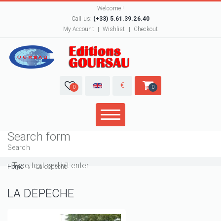
Welcome !
Call us:
(+33) 5.61.39.26.40
My Account
Wishlist
Checkout
€
0
0
Search form
Search
Home
La dépêche
LA DÉPÊCHE