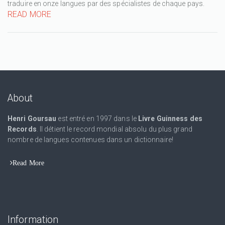
traduire en onze langues par des spécialistes de chaque pays.
READ MORE
About
Henri Goursau
est entré en 1997 dans le
Livre Guinness des
Records
. Il détient le record mondial absolu du plus grand
nombre de langues contenues dans un dictionnaire!
Read More
Information