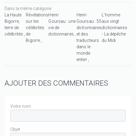
Dans la même catégorie
La Haute
Révélations
Henri
Henri
L'homme
Bigorre,
sur les
Goursau : une
Goursau : 55
aux vingt
terre de
célébrités
vie de
dictionnaires
dictionnaires
célébrités
de
dictionnaires
et des
- La dépêche
Bigorre
traducteurs
du Midi
dans le
monde
entier
AJOUTER DES COMMENTAIRES
Votre nom
Objet