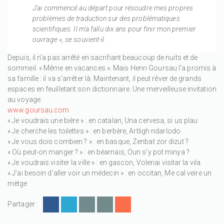
J'ai commencé au départ pour résoudre mes propres
problèmes de traduction sur des problématiques
scientifiques. Il m'a fallu dix ans pour finir mon premier
ouvrage », se souvient-il.
Depuis, il n'a pas arrêté en sacrifiant beaucoup de nuits et de
sommeil. « Même en vacances ». Mais Henri Goursau l'a promis à
sa famille : il va s'arrêter là. Maintenant, il peut rêver de grands
espaces en feuilletant son dictionnaire. Une merveilleuse invitation
au voyage.
www.goursau.com
« Je voudrais une bière » : en catalan, Una cervesa, si us plau
« Je cherche les toilettes » : en berbère, Artligh ndarlodo
« Je vous dois combien ? » : en basque, Zenbat zor dizut ?
« Où peut-on manger ? » : en béarnais, Oun s'y pot minya ?
« Je voudrais visiter la ville » : en gascon, Voleriai visitar la vila
« J'ai besoin d'aller voir un médecin » : en occitan, Me cal veire un
mètge
Partager :