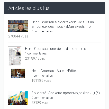
Articles les plus lus
Henri Goursau à eMarrakech : Je suis un
amoureux des mots - eMarrakech.info
0 commentaires
270044 vues
Henri Goursau : une vie de dictionnaires
1 commentaires
231897 vues
Henri Goursau - Auteur/Editeur
1 commentaires
191189 vues
Solidarité : Ласкаво просимо до Франції (*)
0 commentaires
63189 vues