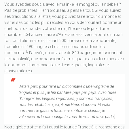
Vous avez des soucis avec le malinké, le mongol ou le ndebele ?
Pas de problèmes, Henri Goursau a pensé à tout. Si vous suivez
ses traductions à la lettre, vous pouvez faire le tour du monde et
visiter ses coins les plus reculés en vous débrouillant comme un
chef pour demander votre chemin, l'heure ou le prix d'une
chambre… Cet ancien cadre d'Air France est venu à bout d'un pari
fou. Un dictionnaire reprenant 200 phrases de la vie courante,
traduites en 180 langues et dialectes locaux de tous les
continents. À l'arrivée, un ouvrage de 840 pages, impressionnant
d'exhaustivité, que ce passionné a mis quatre ans à terminer avec
le concours d'une soixantaine d'enseignants, linguistes et
d'universitaires.
J'étais parti pour faire un dictionnaire d'une vingtaine de
langues et puis j'ai fini par faire pays par pays. Avec l'idée
d'intégrer les langues régionales, y compris françaises,
pour les réhabiliter », explique Henri Goursau. Et voilà
comment le gascon toulousain côtoie le chinois, le
valencien ou le pampanga (à vous de voir où on le parle).
Notre globe-trotter a fait aussi le tour de France à la recherche des