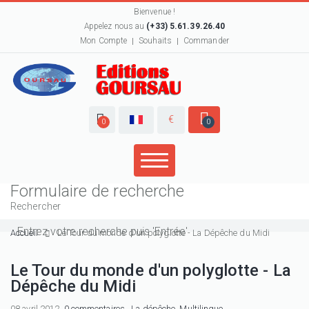
Bienvenue !
Appelez nous au
(+33) 5.61.39.26.40
Mon Compte
Souhaits
Commander
€
0
0
Formulaire de recherche
Rechercher
Accueil
Le Tour du monde d'un polyglotte - La Dépêche du Midi
Le Tour du monde d'un polyglotte - La
Dépêche du Midi
08 avril 2012,
0 commentaires
,
La dépêche
,
Multilingue