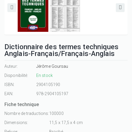
Dictionnaire des termes techniques
Anglais-Français/Français-Anglais
Auteur:
Jérôme Goursau
Disponibilité:
En stock
ISBN:
2904105190
EAN:
978-2904105197
Fiche technique
Nombre de traductions:
100000
Dimensions:
11,5 x 17,5 x 4 cm
Reliure:
Broché