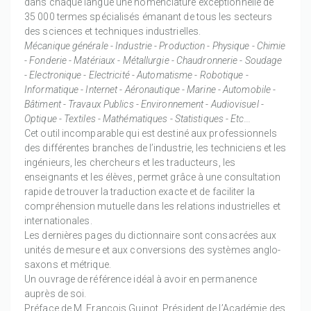
dans chaque langue une nomenclature exceptionnelle de
35 000 termes spécialisés émanant de tous les secteurs
des sciences et techniques industrielles.
Mécanique générale - Industrie - Production - Physique - Chimie
- Fonderie - Matériaux - Métallurgie - Chaudronnerie - Soudage
- Electronique - Electricité - Automatisme - Robotique -
Informatique - Internet - Aéronautique - Marine - Automobile -
Bâtiment - Travaux Publics - Environnement - Audiovisuel -
Optique - Textiles - Mathématiques - Statistiques - Etc...
Cet outil incomparable qui est destiné aux professionnels
des différentes branches de l’industrie, les techniciens et les
ingénieurs, les chercheurs et les traducteurs, les
enseignants et les élèves, permet grâce à une consultation
rapide de trouver la traduction exacte et de faciliter la
compréhension mutuelle dans les relations industrielles et
internationales.
Les dernières pages du dictionnaire sont consacrées aux
unités de mesure et aux conversions des systèmes anglo-
saxons et métrique.
Un ouvrage de référence idéal à avoir en permanence
auprès de soi.
Préface de M. François Guinot, Président de l’Académie des