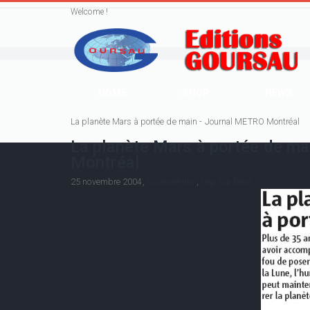
Welcome !
HOME
SHOP
NEWS
La planète Mars à portée de main - Journal METRO Montréal
La planète Mars à portée de m
Montréal
25 novembre 2004,
0 comments
,
Cap sur Mars