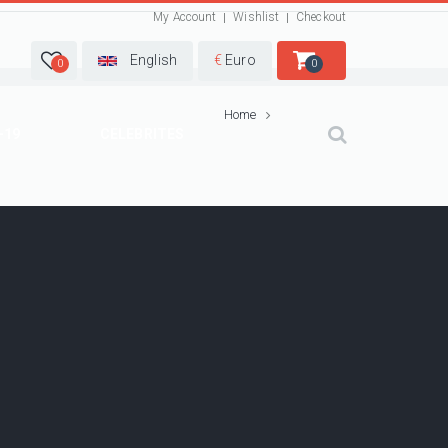
My Account
Wishlist
Checkout
English
€
Euro
0
0
Home
-19
CELEBRITES