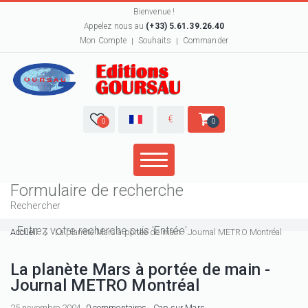
Bienvenue !
Appelez nous au
(+33) 5.61.39.26.40
Mon Compte
Souhaits
Commander
€
0
0
Formulaire de recherche
Rechercher
Accueil
La planète Mars à portée de main - Journal METRO Montréal
La planète Mars à portée de main -
Journal METRO Montréal
25 novembre 2004,
0 commentaires
,
Cap sur Mars