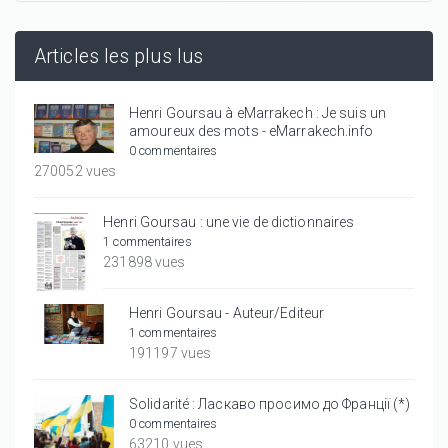
Articles les plus lus
Henri Goursau à eMarrakech : Je suis un
amoureux des mots - eMarrakech.info
0 commentaires
270052 vues
Henri Goursau : une vie de dictionnaires
1 commentaires
231898 vues
Henri Goursau - Auteur/Editeur
1 commentaires
191197 vues
Solidarité : Ласкаво просимо до Франції (*)
0 commentaires
63210 vues