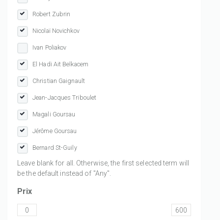
Robert Zubrin
Nicolaï Novichkov
Ivan Poliakov
El Hadi Ait Belkacem
Christian Gaignault
Jean-Jacques Triboulet
Magali Goursau
Jérôme Goursau
Bernard St-Guily
Leave blank for all. Otherwise, the first selected term will
be the default instead of "Any".
Prix