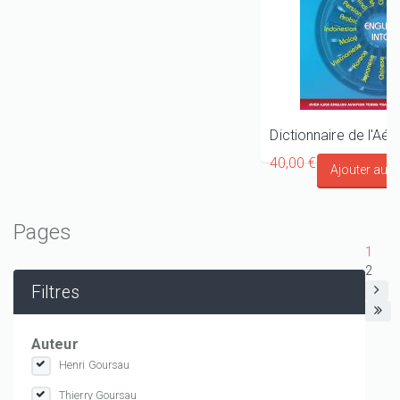
40,00 €
Pages
1
2
Filtres
Auteur
Henri Goursau
Thierry Goursau