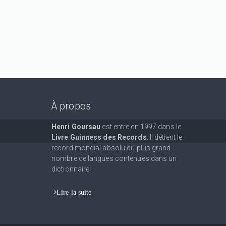
À propos
Henri Goursau
est entré en 1997 dans le
Livre Guinness des Records
. Il détient le
record mondial absolu du plus grand
nombre de langues contenues dans un
dictionnaire!
Lire la suite