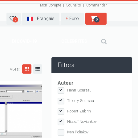
Mon Compte
Souhaits
Commander
Français
€
Euro
0
0
DICOVID-19
CELEBRITES
Filtres
Vues:
Auteur
Henri Goursau
Thierry Goursau
Robert Zubrin
Nicolaï Novichkov
Ivan Poliakov