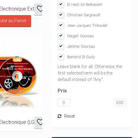
El Hadi Ait Belkacem
Le Goursau Electronique Extra-Lite Aéronautique
Christian Gaignault
Jean-Jacques Triboulet
Magali Goursau
Jérôme Goursau
Bernard St-Guily
Leave blank for all. Otherwise, the
first selected term will be the
default instead of "Any".
Prix
Le Goursau Electronique (LGE) - Automobile