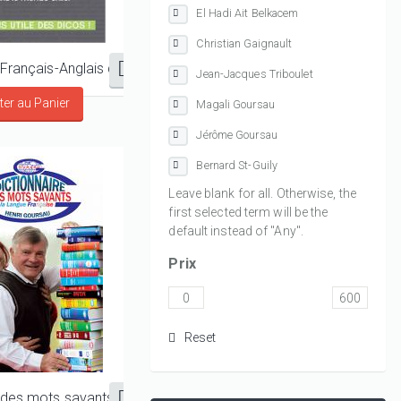
El Hadi Ait Belkacem
Christian Gaignault
Dictionnaire Français-Anglais des phrases et mots de la vie quotidienne – 12500 phrases
Jean-Jacques Triboulet
Magali Goursau
Jérôme Goursau
Bernard St-Guily
Leave blank for all. Otherwise, the
first selected term will be the
default instead of "Any".
Prix
Dictionnaire des mots savants de la langue française