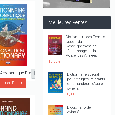
Meilleures ventes
Dictionnaire des Termes
Usuels du
Renseignement, de
l’Espionnage, de la
Police, des Armées
16,00 €
Dictionnaire Aéronautique Français-Anglais/Anglais- Français
Dictionnaire spécial
pour réfugiés, migrants
et demandeurs d’asile
syriens
0,00 €
Diccionario de
Aviación