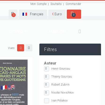
Mon Compte
Souhaits
Commander
Français
€
Euro
0
0
DICOVID-19
CELEBRITES
Vues:
Filtres
Auteur
Henri Goursau
Thierry Goursau
Robert Zubrin
Nicolaï Novichkov
Ivan Poliakov