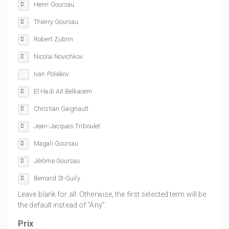
Henri Goursau
Thierry Goursau
Robert Zubrin
Nicolaï Novichkov
Ivan Poliakov
El Hadi Ait Belkacem
Christian Gaignault
Jean-Jacques Triboulet
Magali Goursau
Jérôme Goursau
Bernard St-Guily
Leave blank for all. Otherwise, the first selected term will be
the default instead of "Any".
Prix