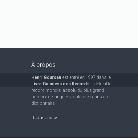
À propos
Henri Goursau
est entré en 1997 dans le
Livre Guinness des Records
. Il détient le
record mondial absolu du plus grand
nombre de langues contenues dans un
dictionnaire!
Lire la suite