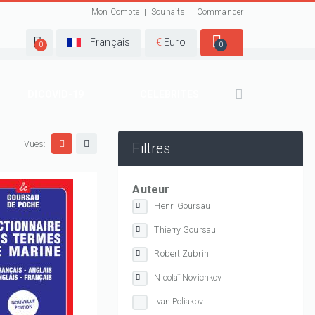
Mon Compte
Souhaits
Commander
Français
€
Euro
0
0
DICOVID-19
CELEBRITES
Vues:
Filtres
Auteur
Henri Goursau
Thierry Goursau
Robert Zubrin
Nicolaï Novichkov
Ivan Poliakov