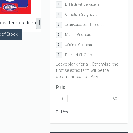
El Hadi Ait Belkacem
Christian Gaignault
Dictionnaire des termes de marine Français-Anglais/Anglais-Français
Jean-Jacques Triboulet
Magali Goursau
Jérôme Goursau
Bernard St-Guily
Leave blank for all. Otherwise, the
first selected term will be the
default instead of "Any".
Prix