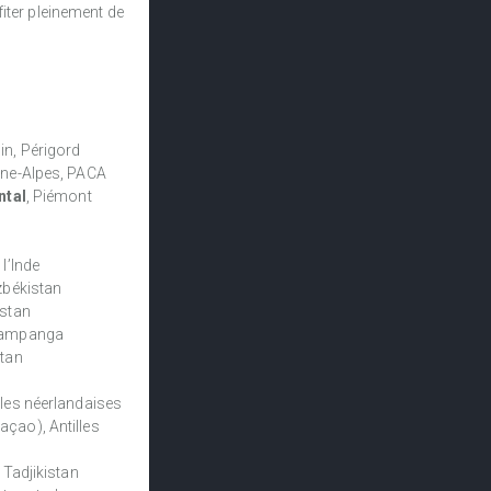
fiter pleinement de
in, Périgord
ône-Alpes, PACA
ntal
, Piémont
 l’Inde
uzbékistan
istan
 Pampanga
stan
lles néerlandaises
açao), Antilles
, Tadjikistan