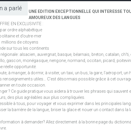
n a parlé
UNE EDITION EXCEPTIONNELLE QUI INTERESSE TO
AMOUREUX DES LANGUES
FFRE EN EXCLUSIVITE :
par ordre alphabétique
olitaine et d’outre-mer
 millions de citoyens
nde sur tous les continents
égionale: alsacien, auvergnat, basque, béarnais, breton, catalan, ch’ti, 
allo, gascon, monégasque, nengone, normand, occitan, picard, poitevin
e réelle opportunité.
e, à manger, à dormir, à visiter, un taxi, un bus, la gare, l’aéroport, un
tres renseignements utiles… C’est désormais possible grâce à cet ouvrage
anner en toute occasion.
er ? Ce guide pratique vous aidera à trouver les phrases qui sauvent e
jours, des plus agréables aux plus compliquées.
essible à tous, pour voyager et vous exprimer dans les principales lan
er la barrière de la langue, briser la glace et nouer un contact dans la 
formation à demander? Allez directement à la bonne page du dictionnair
vre.