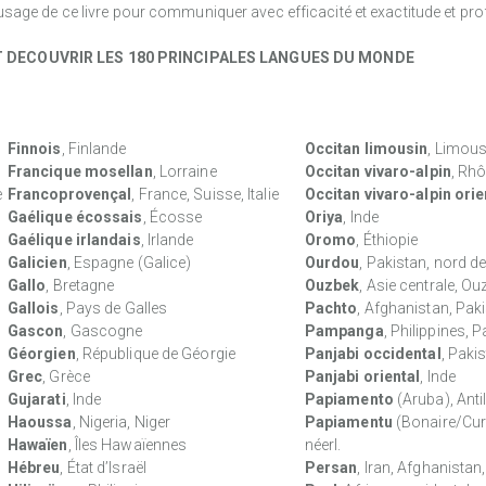
usage de ce livre pour communiquer avec efficacité et exactitude et pro
IT DECOUVRIR LES 180 PRINCIPALES LANGUES DU MONDE
Finnois
, Finlande
Occitan limousin
, Limous
Francique mosellan
, Lorraine
Occitan vivaro-alpin
, Rh
e
Francoprovençal
, France, Suisse, Italie
Occitan vivaro-alpin orie
Gaélique écossais
, Écosse
Oriya
, Inde
Gaélique irlandais
, Irlande
Oromo
, Éthiopie
Galicien
, Espagne (Galice)
Ourdou
, Pakistan, nord de
Gallo
, Bretagne
Ouzbek
, Asie centrale, O
Gallois
, Pays de Galles
Pachto
, Afghanistan, Pak
Gascon
, Gascogne
Pampanga
, Philippines,
Géorgien
, République de Géorgie
Panjabi occidental
, Paki
Grec
, Grèce
Panjabi oriental
, Inde
Gujarati
, Inde
Papiamento
(Aruba), Anti
Haoussa
, Nigeria, Niger
Papiamentu
(Bonaire/Cur
Hawaïen
, Îles Hawaïennes
néerl.
Hébreu
, État d’Israël
Persan
, Iran, Afghanistan