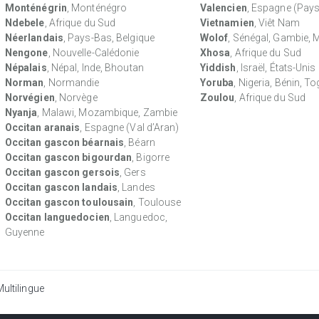
Monténégrin
, Monténégro
Valencien
, Espagne (Pays
Ndebele
, Afrique du Sud
Vietnamien
, Viêt Nam
Néerlandais
, Pays-Bas, Belgique
Wolof
, Sénégal, Gambie, 
Nengone
, Nouvelle-Calédonie
Xhosa
, Afrique du Sud
Népalais
, Népal, Inde, Bhoutan
Yiddish
, Israël, États-Unis
Norman
, Normandie
Yoruba
, Nigeria, Bénin, T
Norvégien
, Norvège
Zoulou
, Afrique du Sud
Nyanja
, Malawi, Mozambique, Zambie
Occitan aranais
, Espagne (Val d’Aran)
Occitan gascon béarnais
, Béarn
Occitan gascon bigourdan
, Bigorre
Occitan gascon gersois
, Gers
Occitan gascon landais
, Landes
Occitan gascon toulousain
, Toulouse
Occitan languedocien
, Languedoc,
Guyenne
ultilingue