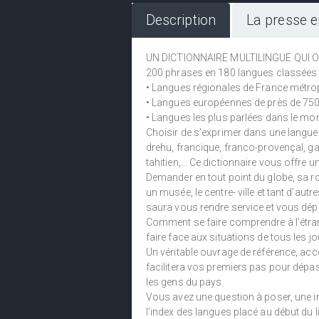
Description
La presse e
UN DICTIONNAIRE MULTILINGUE QUI O
200 phrases en 180 langues classées 
• Langues régionales de France métrop
• Langues européennes de près de 750
• Langues les plus parlées dans le mo
Choisir de s’exprimer dans une langue r
drehu, francique, franco-provençal, g
tahitien,… Ce dictionnaire vous offre un
Demander en tout point du globe, sa rout
un musée, le centre- ville et tant d’au
saura vous rendre service et vous dép
Comment se faire comprendre à l’étrang
faire face aux situations de tous les 
Un véritable ouvrage de référence, acc
facilitera vos premiers pas pour dépass
les gens du pays.
Vous avez une question à poser, une in
l’index des langues placé au début du li