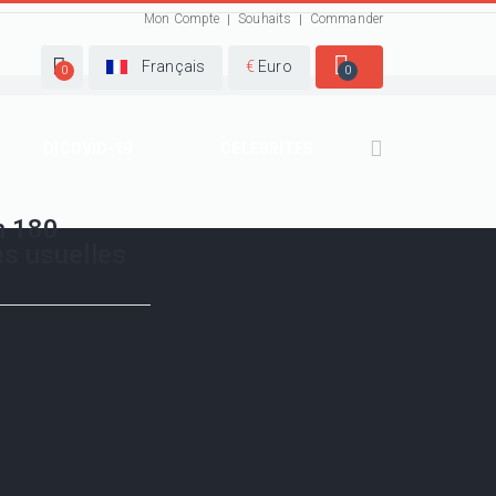
Mon Compte
Souhaits
Commander
Français
€
Euro
0
0
DICOVID-19
CELEBRITES
n 180
es usuelles